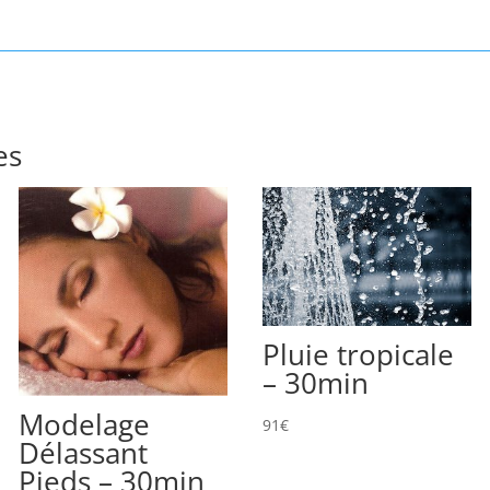
es
Pluie tropicale
– 30min
Modelage
91
€
Délassant
Pieds – 30min