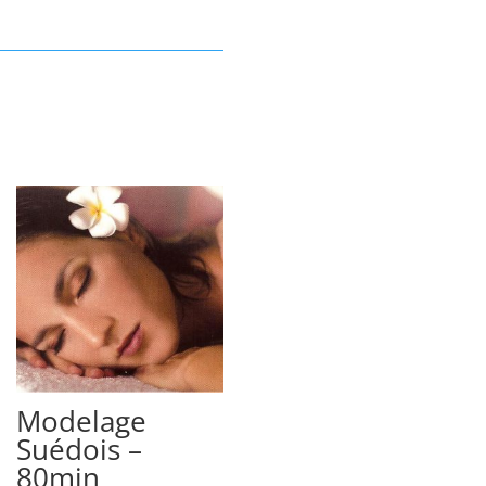
Modelage
Suédois –
80min