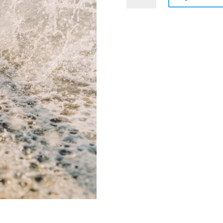
Modelage
Délassant
Jambes
-
20min