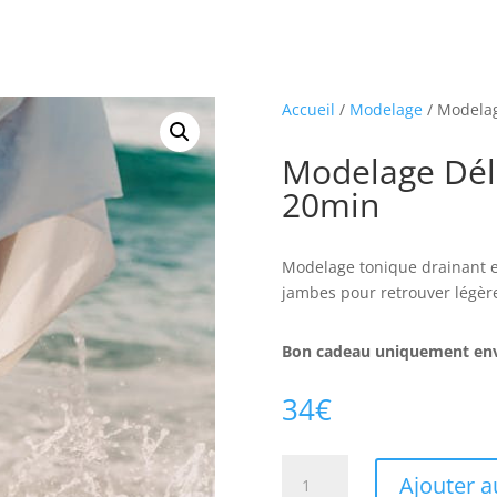
Accueil
/
Modelage
/ Modelag
Modelage Dél
20min
Modelage tonique drainant et
jambes pour retrouver légèret
Bon cadeau uniquement env
34
€
quantité
Ajouter a
de