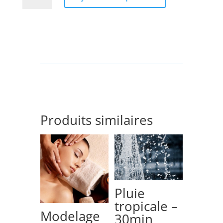
Modelage
Délassant
Pieds
-
30min
Produits similaires
Pluie
tropicale –
Modelage
30min