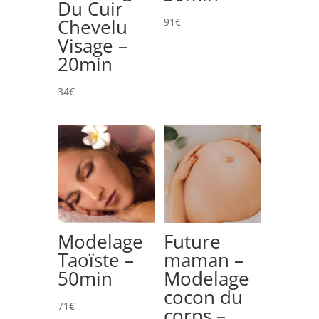
Du Cuir
Chevelu
91
€
Visage –
20min
34
€
Modelage
Future
Taoïste –
maman –
50min
Modelage
cocon du
71
€
corps –