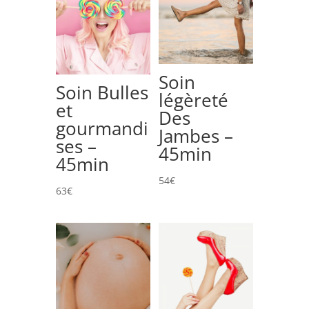
Soin
Soin Bulles
légèreté
et
Des
gourmandi
Jambes –
ses –
45min
45min
54
€
63
€