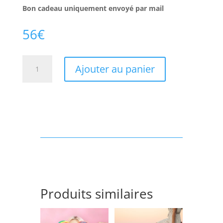
Bon cadeau uniquement envoyé par mail
56
€
quantité
Ajouter au panier
de
Future
maman
-
Soin
velours
des
pieds
-
40min
Produits similaires