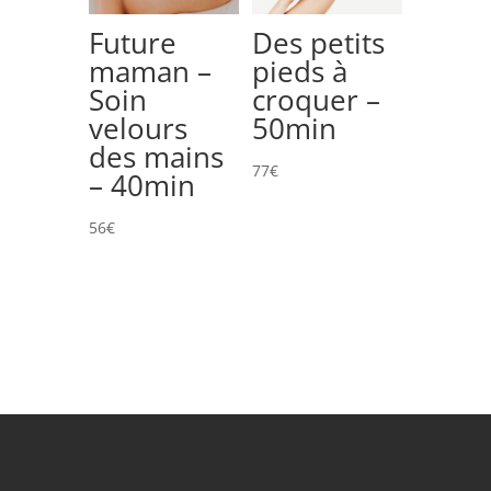
Future
Des petits
maman –
pieds à
Soin
croquer –
velours
50min
des mains
77
€
– 40min
56
€