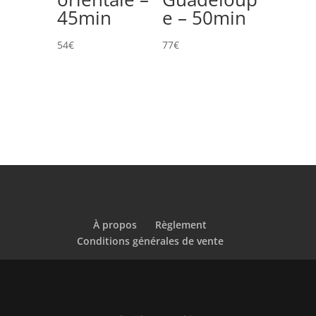
45min
e – 50min
54
€
77
€
À propos
Règlement
Conditions générales de vente