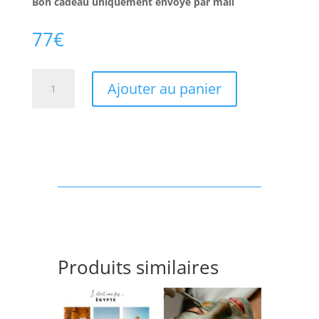
Bon cadeau uniquement envoyé par mail
77
€
quantité
Ajouter au panier
de
Soin
Douceur
Du
Visage
-
50min
Produits similaires