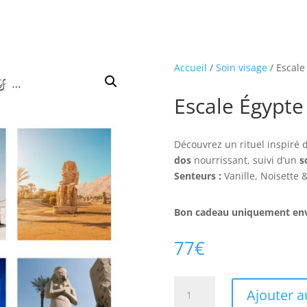
Accueil
/
Soin visage
/ Escale
Escale Égypte
Découvrez un rituel inspiré 
dos
nourrissant, suivi d’un
s
Senteurs :
Vanille, Noisette
Bon cadeau uniquement env
77
€
quantité
Ajouter a
de