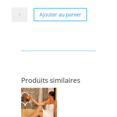
quantité
Ajouter au panier
de
Détente
Au
Hammam
-
1h
Produits similaires